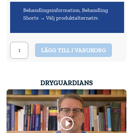
Behandlingsinformation, Behandling
Shorts
→
Välj produktalternativ.
Pjama
LÄGG TILL I VARUKORG
DryGuardians
-
Mix
Kit
Briefs
DRYGUARDIANS
mängd