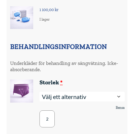
1 100,00
kr
I lager
BEHANDLINGSINFORMATION
Underkläder för behandling av sängvätning. Icke-
absorberande.
(för
Storlek
*
Pjama
DryGuardians
Underkläder
-
Underbyxor)
Rensa
Pjama
DryGuardians
Underkläder
-