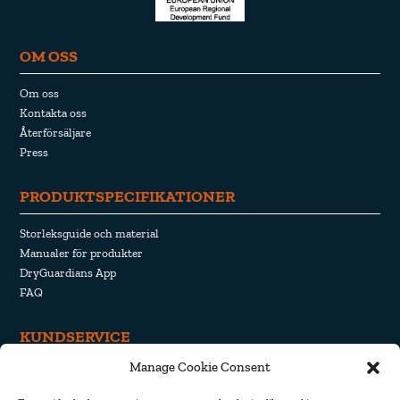
OM OSS
Om oss
Kontakta oss
Återförsäljare
Press
PRODUKTSPECIFIKATIONER
Storleksguide och material
Manualer för produkter
DryGuardians App
FAQ
KUNDSERVICE
Manage Cookie Consent
Ångerrätt och retur
Frakt och leverans