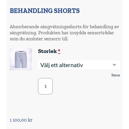
Underbyxor
BEHANDLING SHORTS
mängd
Absorberande sängvätningsshorts för behandling av
sängvätning. Produkten har insydda sensortrådar
som du ansluter sensorn till.
(för
Storlek
*
Pjama
DryGuardians
Nattkläder
för
barn
Rensa
Pjama
-
Shorts)
DryGuardians
Nattkläder
för
barn
-
1 100,00
kr
Shorts
mängd