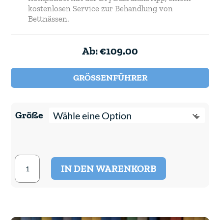
kostenlosen Service zur Behandlung von
Bettnässen.
Ab:
€
109.00
GRÖSSENFÜHRER
Größe
Pjama
IN DEN WARENKORB
DryGuardians
Schlafkleidung
für
Kinder
-