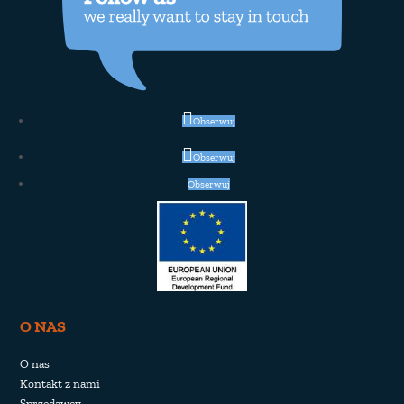
Obserwuj
Obserwuj
Obserwuj
O NAS
O nas
Kontakt z nami
Sprzedawcy