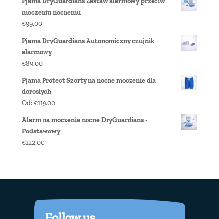
Pjama DryGuardians Zestaw alarmowy przeciw
moczeniu nocnemu
€
99.00
Pjama DryGuardians Autonomiczny czujnik
alarmowy
€
89.00
Pjama Protect Szorty na nocne moczenie dla
dorosłych
Od:
€
119.00
Alarm na moczenie nocne DryGuardians -
Podstawowy
€
122.00