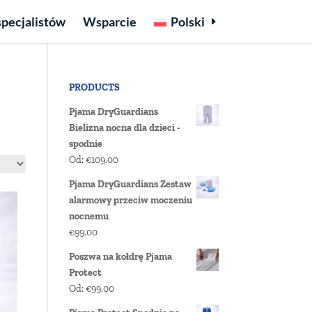
specjalistów
Wsparcie
Polski
PRODUCTS
Pjama DryGuardians
Bielizna nocna dla dzieci -
spodnie
Od:
€
109.00
Pjama DryGuardians Zestaw
alarmowy przeciw moczeniu
nocnemu
€
99.00
Poszwa na kołdrę Pjama
Protect
Od:
€
99.00