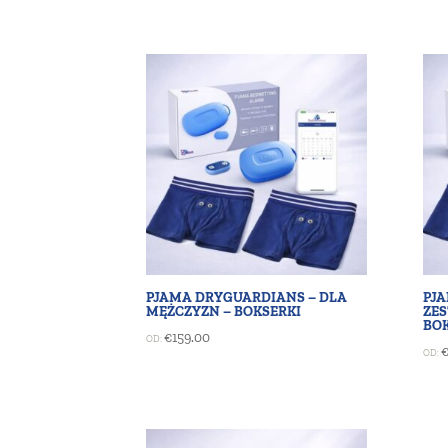
PJAMA DRYGUARDIANS – DLA
PJ
MĘŻCZYZN – BOKSERKI
ZES
BO
€
159.00
OD:
OD: