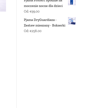
Pjama Protect Spodnie na
moczenie nocne dla dzieci
Od:
€
99.00
Pjama DryGuardians -
Zestaw mieszany - Bokserki
Od:
€
258.00