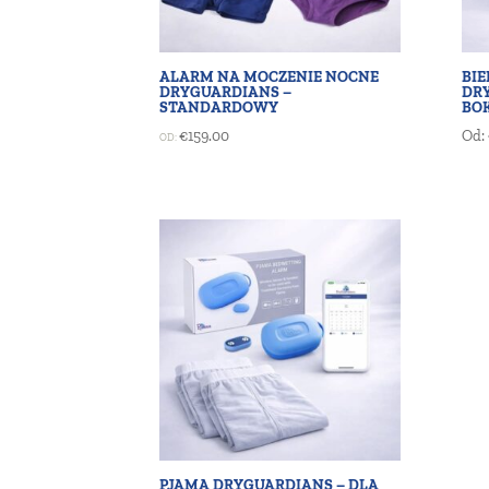
ALARM NA MOCZENIE NOCNE
BIE
DRYGUARDIANS –
DRY
STANDARDOWY
BO
€
159.00
Od:
OD:
PJAMA DRYGUARDIANS – DLA