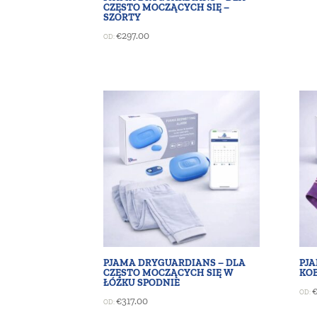
CZĘSTO MOCZĄCYCH SIĘ –
SZORTY
€
297.00
OD:
PJAMA DRYGUARDIANS – DLA
PJ
CZĘSTO MOCZĄCYCH SIĘ W
KOB
ŁÓŻKU SPODNIE
OD:
€
317.00
OD: