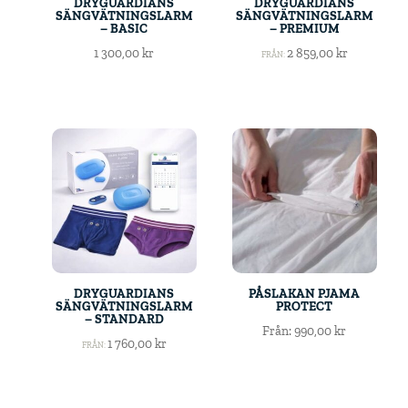
DRYGUARDIANS
DRYGUARDIANS
SÄNGVÄTNINGSLARM
SÄNGVÄTNINGSLARM
– BASIC
– PREMIUM
1 300,00
kr
2 859,00
kr
FRÅN:
DRYGUARDIANS
PÅSLAKAN PJAMA
SÄNGVÄTNINGSLARM
PROTECT
– STANDARD
Från:
990,00
kr
1 760,00
kr
FRÅN: