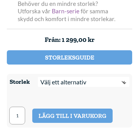
Behöver du en mindre storlek?
Utforska vår
Barn-serie
för samma
skydd och komfort i mindre storlekar.
Från:
1 299,00
kr
STORLEKSGUIDE
Storlek
Pjama
LÄGG TILL I VARUKORG
Protect
Sängvätningsshorts
för
vuxna