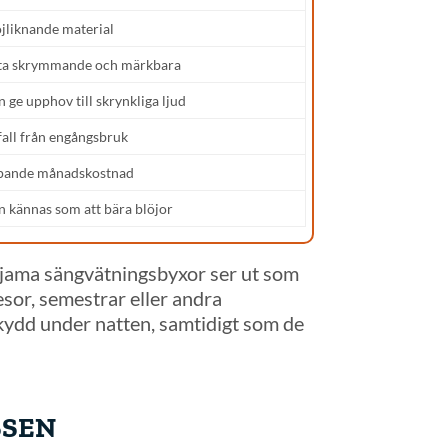
öjliknande material
ta skrymmande och märkbara
 ge upphov till skrynkliga ljud
fall från engångsbruk
pande månadskostnad
n kännas som att bära blöjor
 Pjama sängvätningsbyxor ser ut som
sor, semestrar eller andra
kydd under natten, samtidigt som de
SSEN