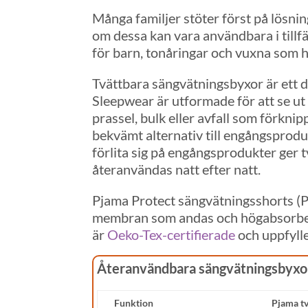
Många familjer stöter först på lösni
om dessa kan vara användbara i tillfä
för barn, tonåringar och vuxna som 
Tvättbara sängvätningsbyxor är ett d
Sleepwear är utformade för att se ut
prassel, bulk eller avfall som förkn
bekvämt alternativ till engångsprodukt
förlita sig på engångsprodukter ger 
återanvändas natt efter natt.
Pjama Protect sängvätningsshorts (P
membran som andas och högabsorberand
är
Oeko-Tex-certifierade
och uppfylle
Återanvändbara sängvätningsbyxor
Funktion
Pjama t