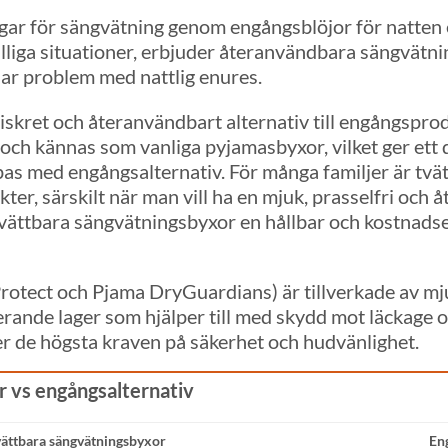
ngar för sängvätning genom engångsblöjor för natten 
lliga situationer, erbjuder återanvändbara sängvätni
har problem med nattlig enures.
iskret och återanvändbart alternativ till engångspro
 och kännas som vanliga pyjamasbyxor, vilket ger ett 
ippas med engångsalternativ. För många familjer är tv
er, särskilt när man vill ha en mjuk, prasselfri och å
tvättbara sängvätningsbyxor en hållbar och kostnads
rotect och Pjama DryGuardians) är tillverkade av mj
e lager som hjälper till med skydd mot läckage och 
r de högsta kraven på säkerhet och hudvänlighet.
 vs engångsalternativ
vättbara sängvätningsbyxor
En