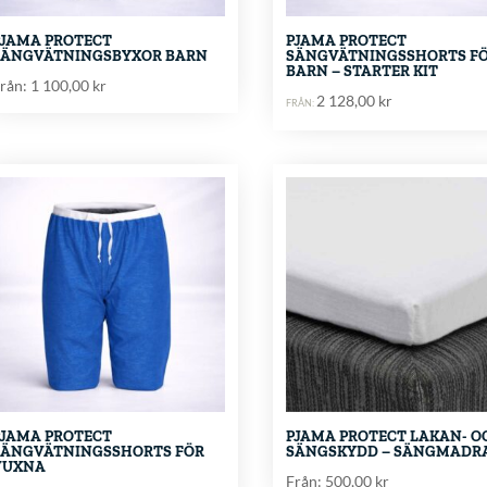
PJAMA PROTECT
PJAMA PROTECT
SÄNGVÄTNINGSBYXOR BARN
SÄNGVÄTNINGSSHORTS F
BARN – STARTER KIT
rån:
1 100,00
kr
2 128,00
kr
FRÅN:
PJAMA PROTECT
PJAMA PROTECT LAKAN- O
SÄNGVÄTNINGSSHORTS FÖR
SÄNGSKYDD – SÄNGMADR
VUXNA
Från:
500,00
kr