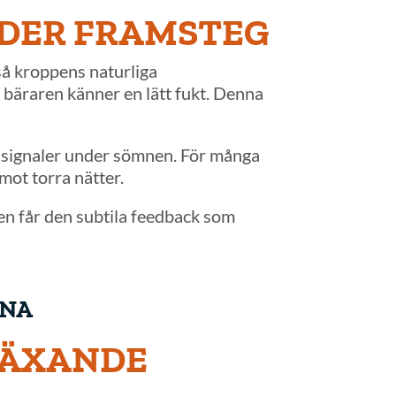
ÖDER FRAMSTEG
så kroppens naturliga
 bäraren känner en lätt fukt. Denna
s signaler under sömnen. För många
mot torra nätter.
ren får den subtila feedback som
XNA
VÄXANDE