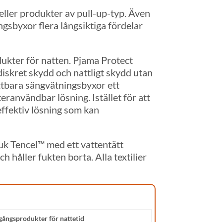
eller produkter av pull-up-typ. Även
ngsbyxor flera långsiktiga fördelar
dukter för natten. Pjama Protect
diskret skydd och nattligt skydd utan
ättbara sängvätningsbyxor ett
teranvändbar lösning. Istället för att
effektiv lösning som kan
uk Tencel™ med ett vattentätt
håller fukten borta. Alla textilier
gångsprodukter för nattetid