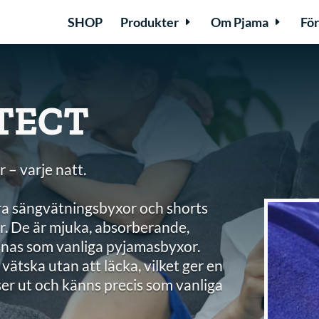
SHOP
Produkter
Om Pjama
För
TECT
 – varje natt.
ra sängvätningsbyxor och shorts
orr. De är mjuka, absorberande,
nnas som vanliga pyjamasbyxor.
ätska utan att läcka, vilket ger en
ser ut och känns precis som vanliga