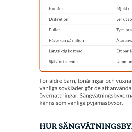
Komfort
Mjukt n
Diskretion
Ser ut s
Buller
Tyst, pra
Påverkan på miljön
Återanv
Långsiktig kostnad
Ett par 
Självförtroende
Uppmuntr
För äldre barn, tonåringar och vuxna
vanliga sovkläder gör de att använda
övernattningar. Sängvätningsbyxorna
känns som vanliga pyjamasbyxor.
HUR SÄNGVÄTNINGSBY