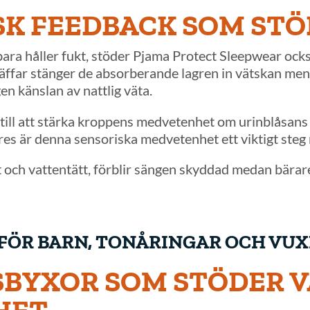
SK FEEDBACK SOM ST
bara håller fukt, stöder Pjama Protect Sleepwear ock
räffar stänger de absorberande lagren in vätskan men
en känslan av nattlig väta.
till att stärka kroppens medvetenhet om urinblåsan
es är denna sensoriska medvetenhet ett viktigt steg 
rrt och vattentätt, förblir sängen skyddad medan bära
FÖR BARN, TONÅRINGAR OCH VU
BYXOR SOM STÖDER 