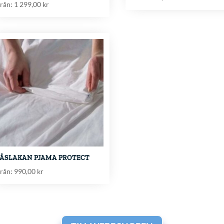
rån:
1 299,00
kr
PÅSLAKAN PJAMA PROTECT
rån:
990,00
kr