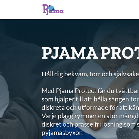
PJAMA PRO
Håll dig bekväm, torr och självsäker
Med Pjama Protect får du tvättba
som hjälper till att hålla sängen t
diskreta och utformade för att kä
Varje plagg rymmer en stor mängd v
diskret och prasselfri lösning som 
pyjamasbyxor.