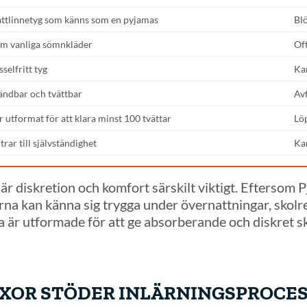
attlinnetyg som känns som en pyjamas
Bl
om vanliga sömnkläder
Of
sselfritt tyg
Kan
ändbar och tvättbar
Av
är utformat för att klara minst 100 tvättar
Lö
ar till självständighet
Ka
 är diskretion och komfort särskilt viktigt. Eftersom
rna kan känna sig trygga under övernattningar, skolre
 är utformade för att ge absorberande och diskret s
XOR STÖDER INLÄRNINGSPROCE