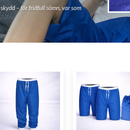
kydd – för fridfull sömn, var som