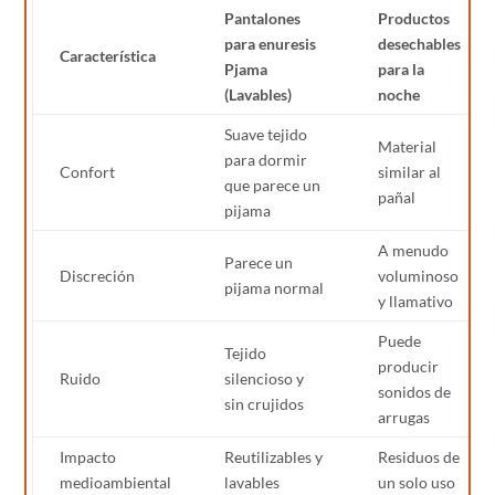
Pantalones
Productos
para enuresis
desechables
Característica
Pjama
para la
(Lavables)
noche
Suave tejido
Material
para dormir
Confort
similar al
que parece un
pañal
pijama
A menudo
Parece un
Discreción
voluminoso
pijama normal
y llamativo
Puede
Tejido
producir
Ruido
silencioso y
sonidos de
sin crujidos
arrugas
Impacto
Reutilizables y
Residuos de
medioambiental
lavables
un solo uso