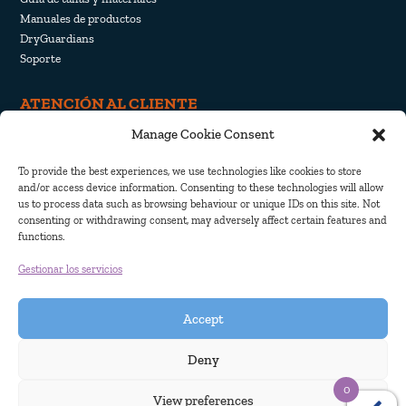
Manuales de productos
DryGuardians
Soporte
ATENCIÓN AL CLIENTE
Manage Cookie Consent
Retirada y devolución
Envío y entrega
To provide the best experiences, we use technologies like cookies to store
Política de privacidad
and/or access device information. Consenting to these technologies will allow
Política de cookies
us to process data such as browsing behaviour or unique IDs on this site. Not
consenting or withdrawing consent, may adversely affect certain features and
functions.
Gestionar los servicios
Accept
Deny
0
View preferences