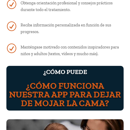
R
Obtenga orientación profesional y consejos prácticos
durante todo el tratamiento.
R
Reciba información personalizada en función de sus
progresos.
R
Manténgase motivado con contenidos inspiradores para
niños y adultos (textos, vídeos y mucho más).
¿CÓMO PUEDE
¿CÓMO FUNCIONA
NUESTRA APP PARA DEJAR
DE MOJAR LA CAMA?