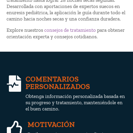
tratamiento hasta lograr 28 noches secas seguidas.
Desarrollada con aportaciones de expertos suecos en
enuresis pediátrica, la aplicación le guía durante todo el
camino hacia noches secas y una confianza duradera.
Explore nuestros
consejos de tratamiento
para obtener
orientación experta y consejos cotidianos.
COMENTARIOS

PERSONALIZADOS
Obtenga información personalizada basada en
su progreso y tratamiento, manteniéndole en
el buen camino.
MOTIVACIÓN
