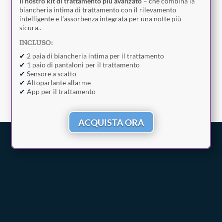
Il nostro kit di trattamento più avanzato
– che combina la
biancheria intima di trattamento con il rilevamento
intelligente e l’assorbenza integrata per una notte più
sicura..
INCLUSO:
✔
2 paia di biancheria intima per il trattamento
✔
1 paio di pantaloni per il trattamento
✔
Sensore a scatto
✔
Altoparlante allarme
✔
App per il trattamento
ACQUISTA ORA