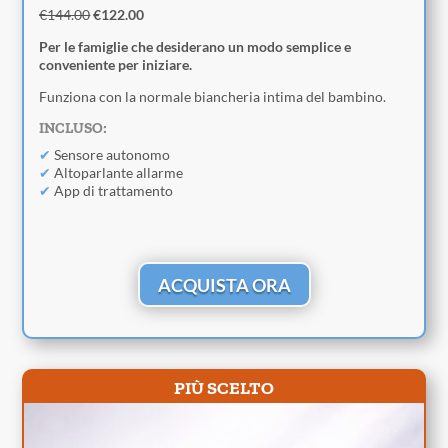
€144.00
€122.00
Per le famiglie che desiderano un modo semplice e
conveniente per iniziare.
Funziona con la normale biancheria intima del bambino.
INCLUSO:
✔
Sensore autonomo
✔
Altoparlante allarme
✔
App di trattamento
ACQUISTA ORA
PIÙ SCELTO