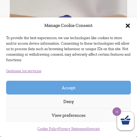
Manage Cookie Consent
To provide the best experiences, we use technologies like cookies to store
and/or access device information. Consenting to these technologies will allow
us to process data such as browsing behaviour or unique IDs on this site. Not
consenting or withdrawing consent, may adversely affect certain features and
functions.
Gestionar los servicios
ACCESORIOS
Accept
Deny
Ayuda práctica para la vida diaria. Desde bolsas
0
impermeables hasta relojes con alarma vibratoria
View preferences
para recordatorios diurnos, los accesorios para
pijamas complementan sus productos Protect o
Cookie Policy
Privacy Statement
Imprint
DryGuardians, haciendo la vida más fácil tanto a las