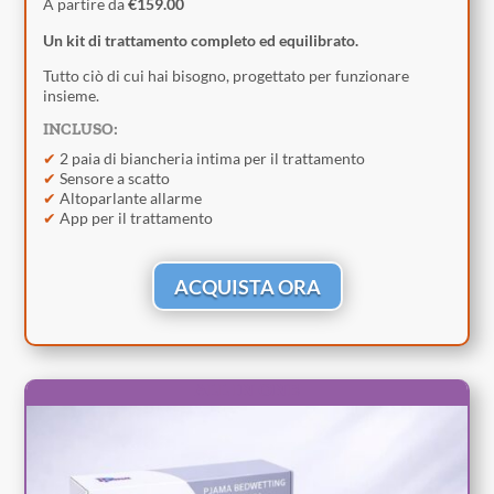
A partire da
€159.00
Un kit di trattamento completo ed equilibrato.
Tutto ciò di cui hai bisogno, progettato per funzionare
insieme.
INCLUSO:
✔
2 paia di biancheria intima per il trattamento
✔
Sensore a scatto
✔
Altoparlante allarme
✔
App per il trattamento
ACQUISTA ORA
ALL IN ONE