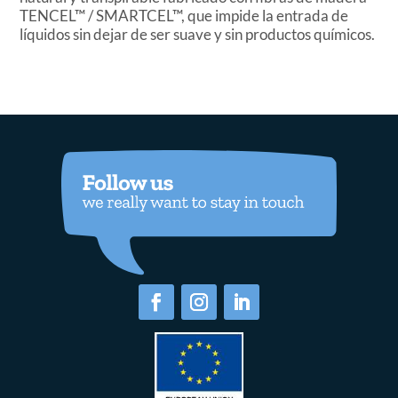
TENCEL™ / SMARTCEL™, que impide la entrada de
líquidos sin dejar de ser suave y sin productos químicos.