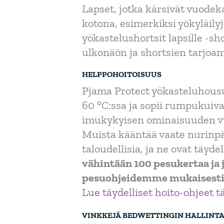
Lapset, jotka kärsivät vuode
kotona, esimerkiksi yökyläily
yökastelushortsit lapsille -s
ulkonäön ja shortsien tarjoa
HELPPOHOITOISUUS
Pjama Protect yökasteluhous
60 °C:ssa ja sopii rumpukui
imukykyisen ominaisuuden v
Muista kääntää vaate nurinpäi
taloudellisia, ja ne ovat täyde
vähintään 100 pesukertaa ja 
pesuohjeidemme mukaisesti
Lue täydelliset hoito-ohjeet tä
VINKKEJÄ BEDWETTINGIN HALLINT