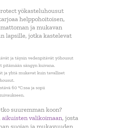
rotect yökasteluhousut
 tarjoaa helppohoitoisen,
mattoman ja mukavan
n lapsille, jotka kastelevat
ävät ja täysin vedenpitävät yöhousut
at pitämään sängyn kuivana.
 ja yhtä mukavat kuin tavalliset
housut.
tävä 60 °C:ssa ja sopii
uivaukseen.
etko suuremman koon?
u
aikuisten valikoimaan
, josta
man suojan ja mukavuuden