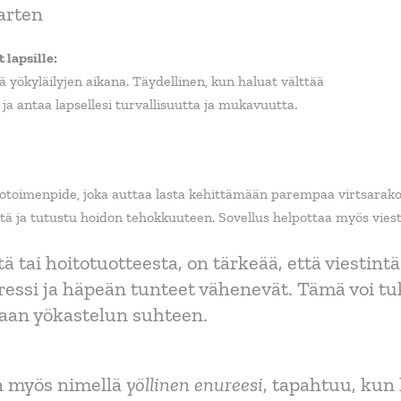
arten
lapsille:
 yökyläilyjen aikana. Täydellinen, kun haluat välttää
ja antaa lapsellesi turvallisuutta ja mukavuutta.
toimenpide, joka auttaa lasta kehittämään parempaa virtsarakon h
ä ja tutustu hoidon tehokkuuteen. Sovellus helpottaa myös viesti
ä tai hoitotuotteesta, on tärkeää, että viestin
ressi ja häpeän tunteet vähenevät. Tämä voi tuke
aan yökastelun suhteen.
n myös nimellä
yöllinen enureesi
, tapahtuu, kun