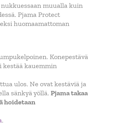
si nukkuessaan muualla kuin
ydessä. Pjama Protect
alliseksi huomaamattoman
srumpukelpoinen. Konepestävä
oi kestää kauemmin
tua ulos. Ne ovat kestäviä ja
ella sänkyä yöllä.
Pjama takaa
tä hoidetaan
a
.