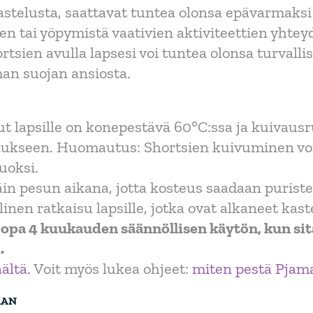
kastelusta, saattavat tuntea olonsa epävarmak
jen tai yöpymistä vaativien aktiviteettien yhte
hortsien avulla lapsesi voi tuntea olonsa turv
man suojan ansiosta.
ut lapsille on konepestävä 60°C:ssa ja kuivau
vaukseen. Huomautus: Shortsien kuivuminen v
uoksi.
n pesun aikana, jotta kosteus saadaan puristet
llinen ratkaisu lapsille, jotka ovat alkaneet kast
jopa 4 kuukauden säännöllisen käytön, kun si
.
ältä.
Voit myös lukea ohjeet:
miten pestä Pjam
AAN