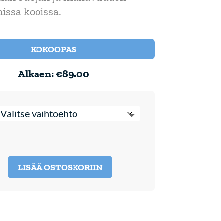
issa kooissa.
KOKOOPAS
Alkaen:
€
89.00
LISÄÄ OSTOSKORIIN
lushortsit
y