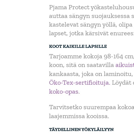
Pjama Protect yökasteluhousut
auttaa sängyn suojauksessa sek
kastelevat sängyn yöllä, olip
lapset, jotka kärsivät enurees
KOOT KAIKILLE LAPSILLE
Tarjoamme kokoja 98-164 cm, j
koon, sitä on saatavilla
aikuis
kankaasta, joka on laminoitu,
Öko-Tex-sertifioituja.
Löydät o
koko-opas
.
Tarvitsetko suurempaa koko
laajemmissa kooissa.
TÄYDELLINEN YÖKYLÄILYYN