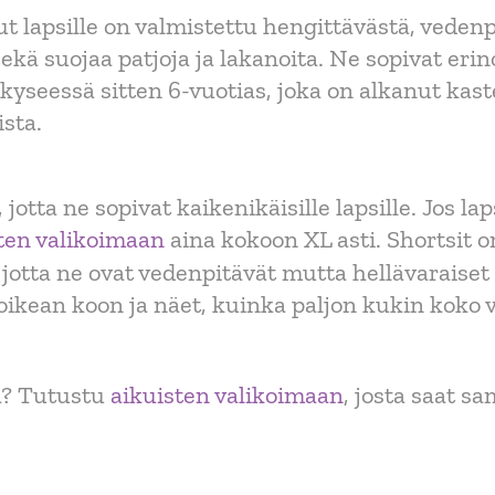
 lapsille on valmistettu hengittävästä, vedenp
ä suojaa patjoja ja lakanoita. Ne sopivat erino
a kyseessä sitten 6-vuotias, joka on alkanut ka
ista.
otta ne sopivat kaikenikäisille lapsille. Jos l
ten valikoimaan
aina kokoon XL asti. Shortsit o
 jotta ne ovat vedenpitävät mutta hellävaraiset 
ikean koon ja näet, kuinka paljon kukin koko v
a? Tutustu
aikuisten valikoimaan
, josta saat 