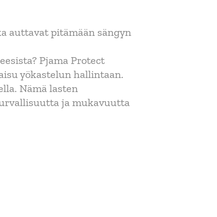
tka auttavat pitämään sängyn
ureesista? Pjama Protect
isu yökastelun hallintaan.
tella. Nämä lasten
turvallisuutta ja mukavuutta