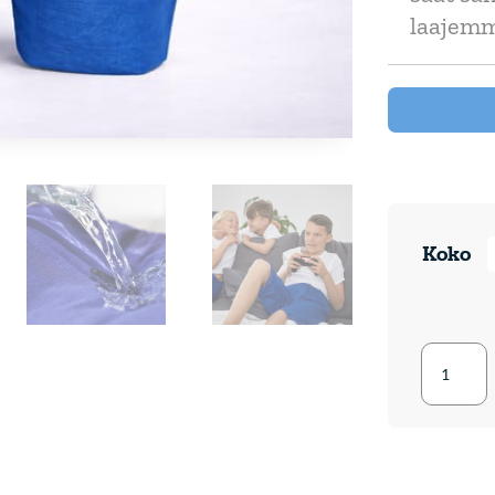
laajemm
Koko
Pjama
Protect
Yökaste
Lapset
lapset
quantit