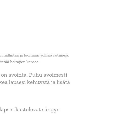
allintaa ja luomaan yöllisiä rutiineja.
ntää hoitajien kanssa.
tä on avointa. Puhu avoimesti
a lapsesi kehitystä ja lisätä
 lapset kastelevat sängyn