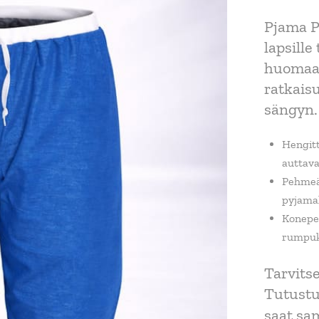
Pjama P
lapsille
huomaa
ratkaisu
sängyn.
Hengitt
auttav
Pehmeät
pyjama
Konepes
rumpuk
Tarvits
Tutust
saat sa