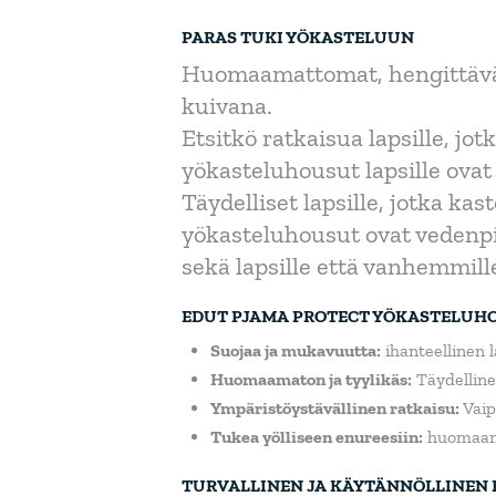
PARAS TUKI YÖKASTELUUN
Huomaamattomat, hengittävät 
kuivana.
Etsitkö ratkaisua lapsille, jo
yökasteluhousut lapsille ova
Täydelliset lapsille, jotka ka
yökasteluhousut ovat vedenpit
sekä lapsille että vanhemmill
EDUT PJAMA PROTECT YÖKASTELUHO
Suojaa ja mukavuutta:
ihanteellinen l
Huomaamaton ja tyylikäs:
Täydellinen
Ympäristöystävällinen ratkaisu:
Vaip
Tukea yölliseen enureesiin:
huomaamat
TURVALLINEN JA KÄYTÄNNÖLLINEN 