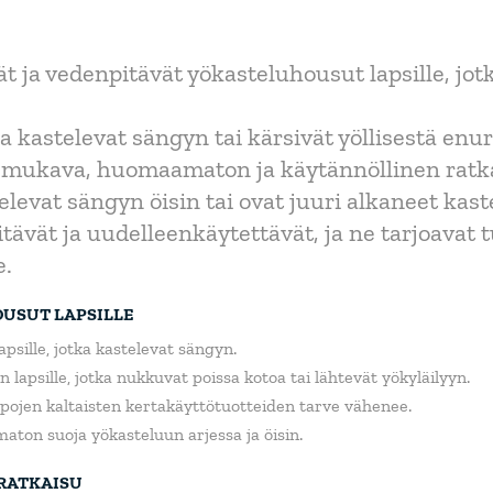
ja vedenpitävät yökasteluhousut lapsille, jo
tka kastelevat sängyn tai kärsivät yöllisestä en
t mukava, huomaamaton ja käytännöllinen ratka
stelevat sängyn öisin tai ovat juuri alkaneet kas
ävät ja uudelleenkäytettävät, ja ne tarjoavat 
e.
USUT LAPSILLE
apsille, jotka kastelevat sängyn.
 lapsille, jotka nukkuvat poissa kotoa tai lähtevät yökyläilyyn.
pojen kaltaisten kertakäyttötuotteiden tarve vähenee.
on suoja yökasteluun arjessa ja öisin.
RATKAISU