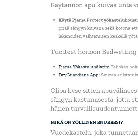
Käytännön apu kuivaa unta v
Käytä Pjama Protect yökasteluhousut 
pitää sängyn kuivana sekä kotona että
lakanoiden vaihtamisen keskellä yötä 
Tuotteet hoitoon Bedwetting
Pjama Yökasteluhälytin:
Tehokas hoito
DryGuardians App:
Seuraa edistymist
Olipa kyse sitten apuvälineest
sängyn kastumisesta, jotta st
hänen turvallisuudentunnett
MIKÄ ON YÖLLINEN ENUREESI?
Vuodekastelu, joka tunnetaa