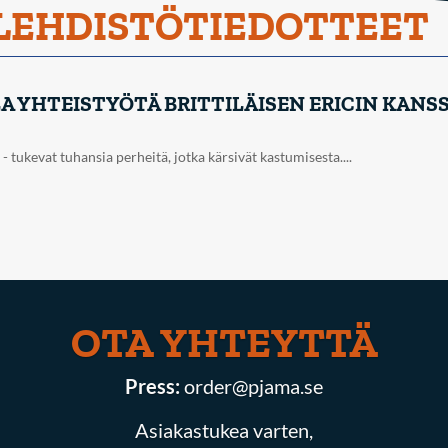
 LEHDISTÖTIEDOTTEET
A YHTEISTYÖTÄ BRITTILÄISEN ERICIN KANSS
 tukevat tuhansia perheitä, jotka kärsivät kastumisesta....
OTA YHTEYTTÄ
Press:
order@pjama.se
Asiakastukea varten,