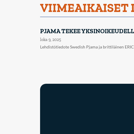
VIIMEAIKAISET
PJAMA TEKEE YKSINOIKEUDELL
loka 9, 2025
Lehdistötiedote Swedish Pjama ja brittiläinen ERIC -