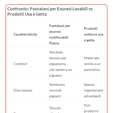
Confronto: Pantaloni per Enuresi Lavabili vs
Prodotti Usa e Getta
Pantaloni per
Prodotti
enuresi
Caratteristiche
notturni usa
riutilizzabili
e getta
Pjama
Morbido
tessuto per
Materiale
Comfort
pigiameria
simile a un
che sembra un
pannolino
pigiama
Sembrano
Spesso
Discrezione
normali
ingombranti
pigiami
ed evidenti
Può
Tessuto
produrre