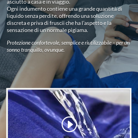
asciutto a casa e in viaggio.
Ogni indumento contiene una grande quantità di
liquido senza perdite, offrendo una soluzione
discreta e priva di fruscii che ha l’aspetto e la
sensazione di un normale pigiama.
Protezione confortevole, semplice e riutilizzabile – per un
sonno tranquillo, ovunque.