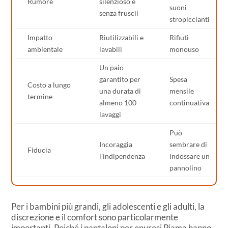
Rumore
silenzioso e
suoni
senza fruscii
stropiccianti
Impatto
Riutilizzabili e
Rifiuti
ambientale
lavabili
monouso
Un paio
garantito per
Spesa
Costo a lungo
una durata di
mensile
termine
almeno 100
continuativa
lavaggi
Può
Incoraggia
sembrare di
Fiducia
l’indipendenza
indossare un
pannolino
Per i bambini più grandi, gli adolescenti e gli adulti, la
discrezione e il comfort sono particolarmente
importanti. Poiché i pantaloni per enuresi Pjama hanno