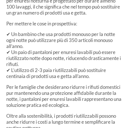
per enuresi notturna è progettato per durare almeno
100 lavaggi, il che significa che nel tempo può sostituire
un gran numero di prodotti usa e getta.
Per mettere le cose in prospettiva:
✔ Un bambino che usa prodotti monouso per la notte
ogni notte può utilizzare più di 350 articoli monouso
all’anno.
✔ Un paio di pantaloni per enuresi lavabili può essere
riutilizzato notte dopo notte, riducendo drasticamente i
rifiuti.
✔ L’utilizzo di 2-3 paia riutilizzabili può sostituire
centinaia di prodotti usa e getta all’anno.
Per le famiglie che desiderano ridurre i rifiuti domestici
pur mantenendo una protezione affidabile durante la
notte, i pantaloni per enuresi lavabili rappresentano una
soluzione pratica ed ecologica.
Oltre alla sostenibilità, i prodotti riutilizzabili possono
anche ridurre i costi a lungo termine e semplificare la
routine notturna.