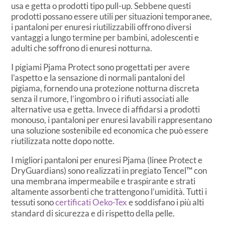
usa e getta o prodotti tipo pull-up. Sebbene questi
prodotti possano essere utili per situazioni temporanee,
i pantaloni per enuresi riutilizzabili offrono diversi
vantaggi a lungo termine per bambini, adolescenti e
adulti che soffrono di enuresi notturna.
I pigiami Pjama Protect sono progettati per avere
l’aspetto e la sensazione di normali pantaloni del
pigiama, fornendo una protezione notturna discreta
senza il rumore, l’ingombro o i rifiuti associati alle
alternative usa e getta. Invece di affidarsi a prodotti
monouso, i pantaloni per enuresi lavabili rappresentano
una soluzione sostenibile ed economica che può essere
riutilizzata notte dopo notte.
I migliori pantaloni per enuresi Pjama (linee Protect e
DryGuardians) sono realizzati in pregiato Tencel™ con
una membrana impermeabile e traspirante e strati
altamente assorbenti che trattengono l’umidità. Tutti i
tessuti sono
certificati Oeko-Tex
e soddisfano i più alti
standard di sicurezza e di rispetto della pelle.