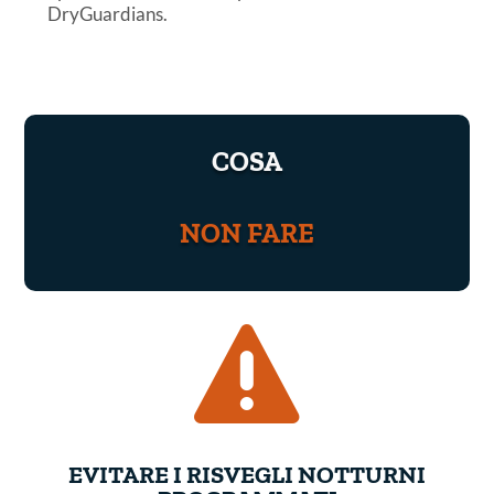
DryGuardians.
COSA
NON FARE

EVITARE I RISVEGLI NOTTURNI