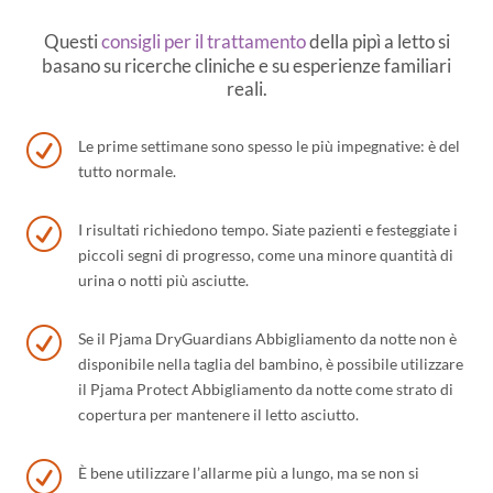
Questi
consigli per il trattamento
della pipì a letto si
basano su ricerche cliniche e su esperienze familiari
reali.
R
Le prime settimane sono spesso le più impegnative: è del
tutto normale.
R
I risultati richiedono tempo. Siate pazienti e festeggiate i
piccoli segni di progresso, come una minore quantità di
urina o notti più asciutte.
R
Se il Pjama DryGuardians Abbigliamento da notte non è
disponibile nella taglia del bambino, è possibile utilizzare
il Pjama Protect Abbigliamento da notte come strato di
copertura per mantenere il letto asciutto.
R
È bene utilizzare l’allarme più a lungo, ma se non si