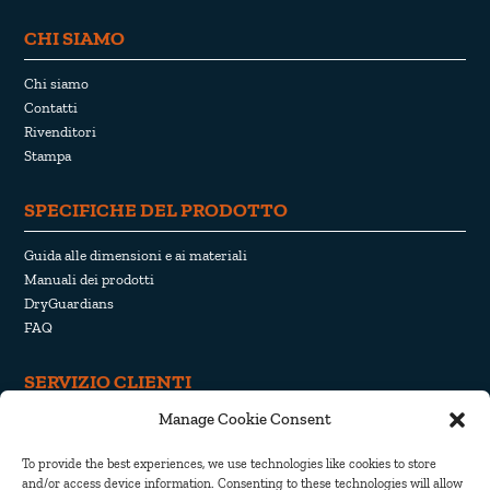
CHI SIAMO
Chi siamo
Contatti
Rivenditori
Stampa
SPECIFICHE DEL PRODOTTO
Guida alle dimensioni e ai materiali
Manuali dei prodotti
DryGuardians
FAQ
SERVIZIO CLIENTI
Manage Cookie Consent
Recesso e restituzione
Spedizione e consegna
To provide the best experiences, we use technologies like cookies to store
Informativa sulla privacy
and/or access device information. Consenting to these technologies will allow