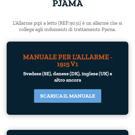
PJAMA
L’Allarme pipì a letto (REF:9031) è un allarme che si
collega agli indumenti di trattamento Pjama.
MANUALE PER L'ALLARME -
1915 V1
Svedese (SE), danese (DK), inglese (UK) e
altro ancora
SCARICA IL MANUALE