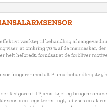
IANSALARMSENSOR
ffektivt værktøj til behandling af sengevædnin
ing viser, at omkring 70 % af de mennesker, d
r helt helbredt, forudsat at de forbliver moti
or fungerer med alt Pjama-behandlingstøj, h
, der fastgøres til Pjama-tøjet og bruges sam
r sensoren registrerer fugt, udløses en alarm