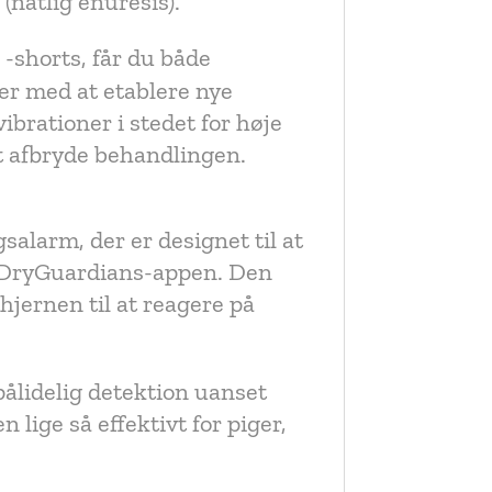
natlig enuresis).
-shorts, får du både
er med at etablere nye
brationer i stedet for høje
at afbryde behandlingen.
arm, der er designet til at
il DryGuardians-appen. Den
jernen til at reagere på
pålidelig detektion uanset
 lige så effektivt for piger,