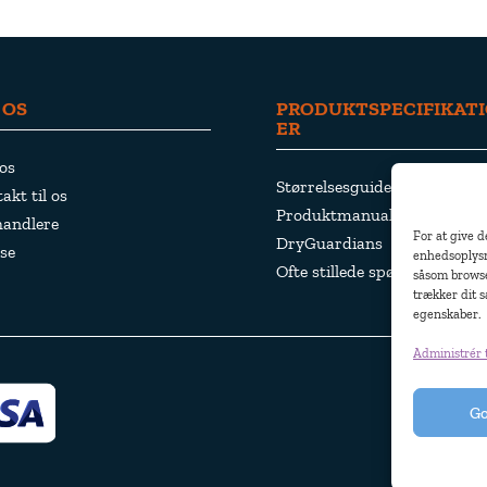
 OS
PRODUKTSPECIFIKAT
ER
os
Størrelsesguide og material
akt til os
Produktmanualer
handlere
For at give d
DryGuardians
se
enhedsoplysn
Ofte stillede spørgsmål
såsom browse
trækker dit s
egenskaber.
Administrér 
© Pjama
G