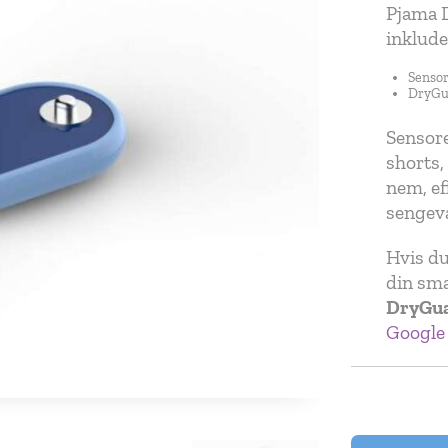
Pjama 
inklude
Sensor
DryGu
Sensore
shorts,
nem, ef
sengev
Hvis du
din sm
DryGua
Google