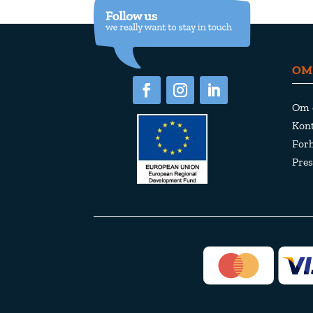
OM
Om 
Kont
For
Pres