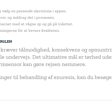
 og vælg en passende alarmtone i appen.
er, og inddrag det i processen.
barnet med at vågne op og gå på toilettet.
isningerne for at bevare kvaliteten.
NØGLEN
kræver tålmodighed, konsekvens og opmuntring
le undervejs. Det ultimative mål er tørhed ude
msensor kan gøre rejsen nemmere.
inger til behandling af enuresis, kan du besøg