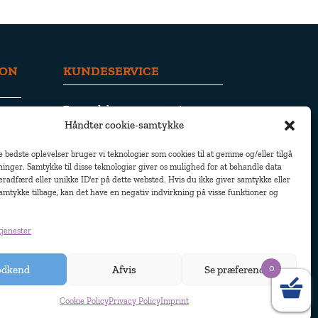
ION
KUNDESERVICE
Fortrydelse og returnering
er
Håndter cookie-samtykke
Forsendelse og levering
Fortrolighedspolitik
e bedste oplevelser bruger vi teknologier som cookies til at gemme og/eller tilgå
Cookie-politik
inger. Samtykke til disse teknologier giver os mulighed for at behandle data
radfærd eller unikke ID'er på dette websted. Hvis du ikke giver samtykke eller
amtykke tilbage, kan det have en negativ indvirkning på visse funktioner og
tjenester
 AB 2010. Alle rettigheder forbeholdes
0
odkend
Afvis
Se præferencer
Cookie Policy
Privacy Policy
Imprint