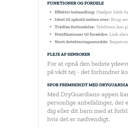
FUNKTIONER OG FORDELE
Effektiv behandling:
Hjælper både bø
Ideel til ophold natten over:
Brug sen
Trådløs forbindelse:
Telefonen kan p
Notifikationer til forældre:
Link alarm
Stort detekteringsområde:
Registrer
PLEJE AF SENSORER
For at opnå den bedste ydeevn
på vådt tøj - det forhindrer k
SPOR FREMSKRIDT MED DRYGUARDI
Med DryGuardians-appen kan 
personlige anbefalinger, der
dig eller dit barn med at for
hvis det er nødvendigt.