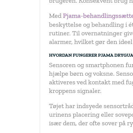
brugeren. Konsekvent brug h
Med
Pjama-behandlingssætt
beskyttelse og behandling i é
rutiner. Til overnatninger gi
alarmer, hvilket gør den ideel
HVORDAN FUNGERER PJAMA DRYGU
Sensoren og smartphonen fun
hjælpe børn og voksne. Senso
aktiveres ved kontakt med fu
kroppens signaler.
Tøjet har indsyede sensortråd
urinens placering eller sovepo
især dem, der ofte sover på r