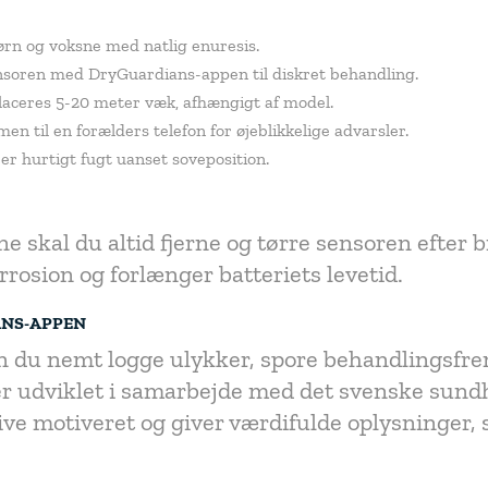
rn og voksne med natlig enuresis.
soren med DryGuardians-appen til diskret behandling.
laceres 5-20 meter væk, afhængigt af model.
en til en forælders telefon for øjeblikkelige advarsler.
er hurtigt fugt uanset soveposition.
e skal du altid fjerne og tørre sensoren efter b
orrosion og forlænger batteriets levetid.
ANS-APPEN
du nemt logge ulykker, spore behandlingsfr
 er udviklet i samarbejde med det svenske su
blive motiveret og giver værdifulde oplysninger