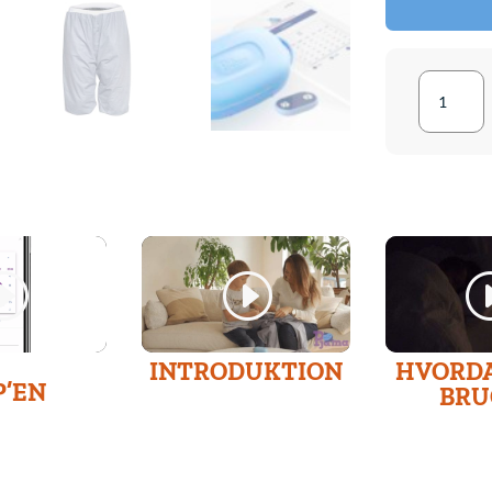
Pjama
DryGua
antal
INTRODUKTION
HVORD
P’EN
BRU