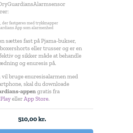
DryGuardiansAlarmsensor
rer:
, der fastgøres med trykknapper
ardians App som alarmenhed
n sættes fast på Pjama-bukser,
 boxershorts eller trusser og er en
fektiv og sikker måde at behandle
ædning og enuresis på.
 vil bruge enuresisalarmen med
artphone, skal du downloade
rdians-appen
gratis fra
 Play
eller
App Store
.
510,00
kr.