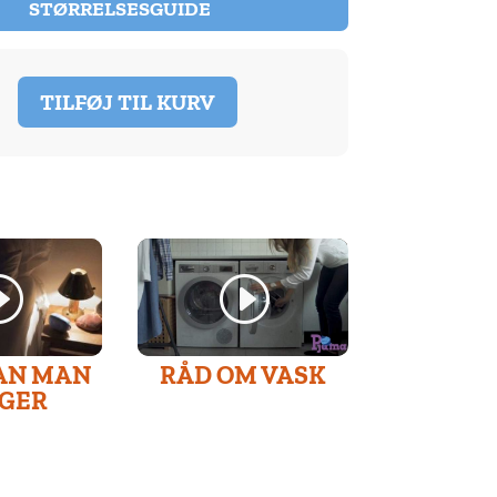
STØRRELSESGUIDE
TILFØJ TIL KURV
rdiansAlarmsensor
AN MAN
RÅD OM VASK
GER