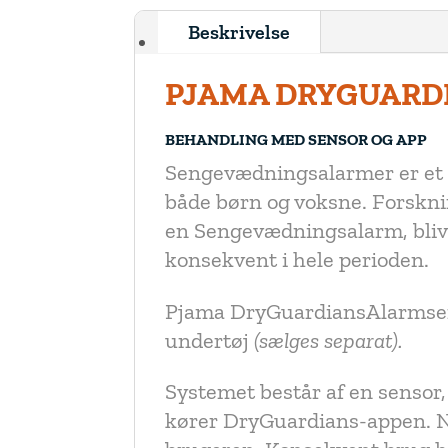
Beskrivelse
PJAMA DRYGUARD
BEHANDLING MED SENSOR OG APP
Sengevædningsalarmer er et e
både børn og voksne. Forskn
en Sengevædningsalarm, blive
konsekvent i hele perioden.
Pjama DryGuardiansAlarmsens
undertøj
(sælges separat).
Systemet består af en sensor
kører DryGuardians-appen. Nå