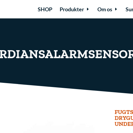
SHOP
Produkter
Om os
Su
ARDIANSALARMSENSO
FUGTS
DRYGU
UNDER