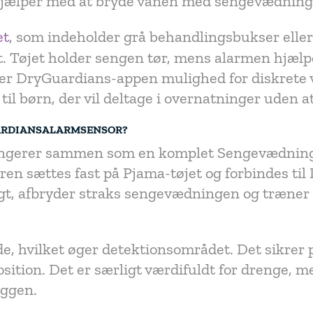
jælper med at bryde vanen med sengevædning (
et
, som indeholder grå behandlingsbukser eller 
t. Tøjet holder sengen tør, mens alarmen hjælp
ver DryGuardians-appen mulighed for diskrete vi
 til børn, der vil deltage i overnatninger uden 
ARDIANSALARMSENSOR?
gerer sammen som en komplet Sengevædningsal
ren sættes fast på Pjama-tøjet og forbindes t
gt, afbryder straks sengevædningen og træner h
e, hvilket øger detektionsområdet. Det sikrer 
sition. Det er særligt værdifuldt for drenge, men
yggen.