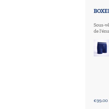
BOXE
Sous-vê
de l'én
€
99.00