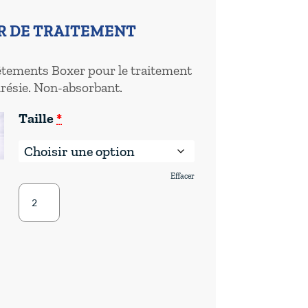
R DE TRAITEMENT
tements Boxer pour le traitement
urésie. Non-absorbant.
(pour
Taille
*
Pjama
DryGuardians
Sous-
vêtements
-
Effacer
quantité
Boxers)
de
Pjama
DryGuardians
Sous-
vêtements
-
Boxers