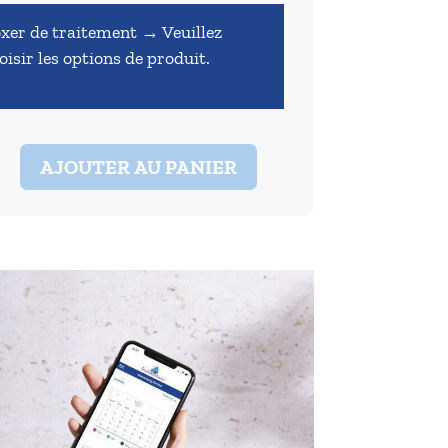
xer de traitement
→
Veuillez
oisir les options de produit.
é
AJOUTER AU PANIER
rdians
s