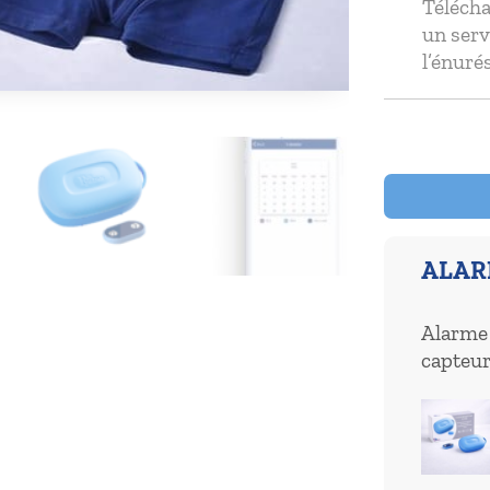
Télécha
un serv
l’énuré
ALARM
Alarme 
capteur