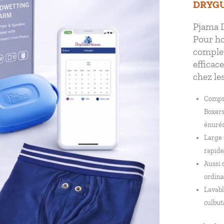
DRYGU
Pjama 
Pour h
complet
efficace
chez le
Compr
Boxers
énurés
Large 
rapide
Aussi 
ordina
Lavabl
culbut