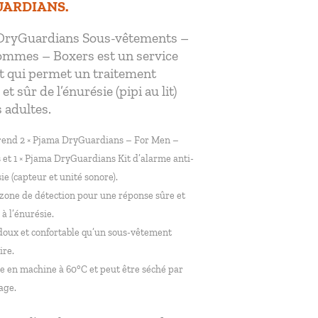
ARDIANS.
DryGuardians Sous-vêtements –
ommes – Boxers est un service
 qui permet un traitement
 et sûr de l’énurésie (pipi au lit)
s adultes.
end 2 × Pjama DryGuardians – For Men –
 et 1 × Pjama DryGuardians Kit d’alarme anti-
ie (capteur et unité sonore).
zone de détection pour une réponse sûre et
 à l’énurésie.
doux et confortable qu’un sous-vêtement
ire.
e en machine à 60°C et peut être séché par
age.