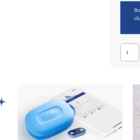
Bo
ch
quantit
de
Pjama
DryGua
-
Pour
homme
-
Boxers