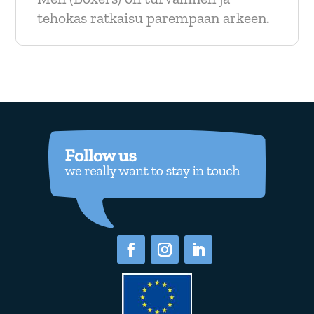
tehokas ratkaisu parempaan arkeen.