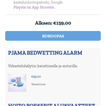
kastelunhoitopalvelu, Google
Playsta tai App Storesta
.
Alkaen:
€
159.00
KOKOOPAS
PJAMA BEDWETTING ALARM
Yökasteluhälytin kaiuttimella ja anturilla.
€
99.00
Varastossa
HOITO BOKSERIT ALUSVAATTEET