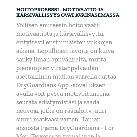
HOITOPROSESSI - MOTIVAATIO JA
KÄRSIVÄLLISYYS OVAT AVAINASEMASSA
Yöllisen enureesin hoito vaatii
motivaatiota ja kärsivällisyyttä,
erityisesti ensimmäisten viikkojen
aikana. Lopullinen tavoite on kuiva
sänky ilman apuvälineitä, mutta
pienempien virstanpylväiden
asettaminen matkan varrella auttaa.
DryGuardians App -sovelluksen
avulla voit pysyä motivoituneena,
seurata edistymistäsi ja saada
neuvoja, jotka on räätälöity juuri
sinun matkaasi varten. Tämän
ansiosta Pjama DryGuardians - For
Men (Boxers) on turvallinen ja