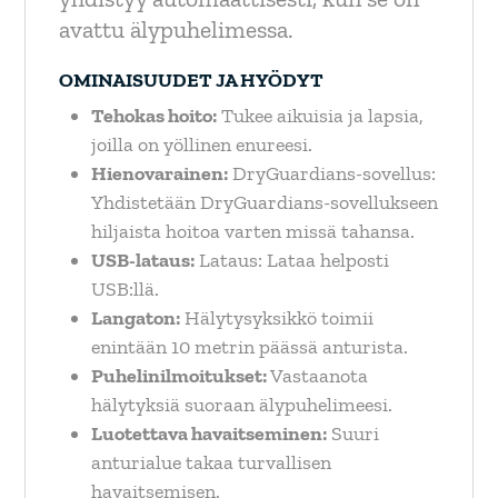
avattu älypuhelimessa.
OMINAISUUDET JA HYÖDYT
Tehokas hoito:
Tukee aikuisia ja lapsia,
joilla on yöllinen enureesi.
Hienovarainen:
DryGuardians-sovellus:
Yhdistetään DryGuardians-sovellukseen
hiljaista hoitoa varten missä tahansa.
USB-lataus:
Lataus: Lataa helposti
USB:llä.
Langaton:
Hälytysyksikkö toimii
enintään 10 metrin päässä anturista.
Puhelinilmoitukset:
Vastaanota
hälytyksiä suoraan älypuhelimeesi.
Luotettava havaitseminen:
Suuri
anturialue takaa turvallisen
havaitsemisen.