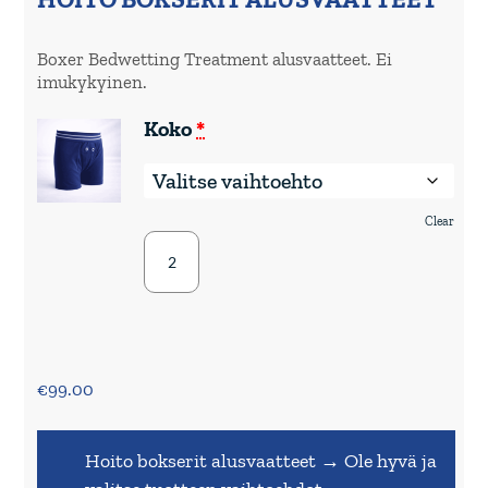
Boxer Bedwetting Treatment alusvaatteet. Ei
imukykyinen.
(for
Koko
*
Pjama
DryGuardians
Alushousut
-
bokserit)
Clear
Pjama
DryGuardians
Alushousut
-
bokserit
quantity
€
99.00
Hoito bokserit alusvaatteet
→
Ole hyvä ja