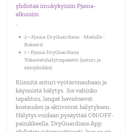
yhdistää imukykyisiin Pjama-
alkuisiin
.
2 × Pjama DryGuardians - Miehille -
Bokserit
1 × Pjama DryGuardians
Yökasteluhälytinpaketti (anturi ja
ääniyksikkö)
Kiinnitä anturi vyötärönauhaan ja
käynnistä hälytys. Jos vahinko
tapahtuu, langat havaitsevat
kosteuden ja aktivoivat hälytyksen.
Hälytys voidaan pysäyttää ON/OFF-
painikkeella. DryGuardians App
yhdistyy automaattisesti, kun se on