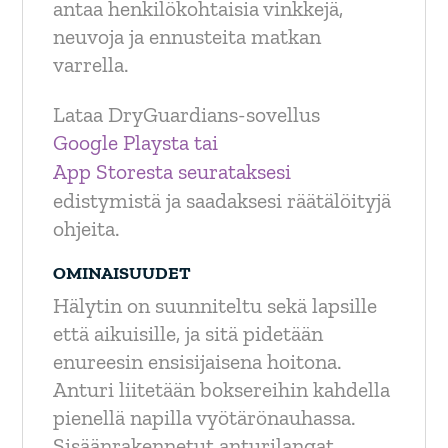
antaa henkilökohtaisia vinkkejä,
neuvoja ja ennusteita matkan
varrella.
Lataa DryGuardians-sovellus
Google Playsta tai
App Storesta seurataksesi
edistymistä ja saadaksesi räätälöityjä
ohjeita.
OMINAISUUDET
Hälytin on suunniteltu sekä lapsille
että aikuisille, ja sitä pidetään
enureesin ensisijaisena hoitona.
Anturi liitetään boksereihin kahdella
pienellä napilla vyötärönauhassa.
Sisäänrakennetut anturilangat