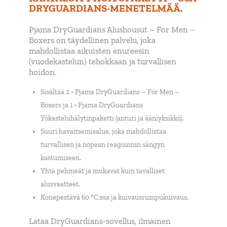
DRYGUARDIANS-MENETELMÄÄ.
Pjama DryGuardians Alushousut – For Men –
Boxers on täydellinen palvelu, joka
mahdollistaa aikuisten enureesin
(vuodekastelun) tehokkaan ja turvallisen
hoidon.
Sisältää 2 × Pjama DryGuardians – For Men –
Boxers ja 1 × Pjama DryGuardians
Yökasteluhälytinpaketti (anturi ja ääniyksikkö).
Suuri havaitsemisalue, joka mahdollistaa
turvallisen ja nopean reagoinnin sängyn
kastumiseen.
Yhtä pehmeät ja mukavat kuin tavalliset
alusvaatteet.
Konepestävä 60 °C:ssa ja kuivausrumpukuivaus.
Lataa DryGuardians-sovellus, ilmainen