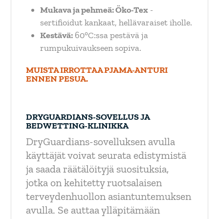
Mukava ja pehmeä: Öko-Tex
-
sertifioidut kankaat, hellävaraiset iholle.
Kestävä:
60°C:ssa pestävä ja
rumpukuivaukseen sopiva.
MUISTA IRROTTAA PJAMA-ANTURI
ENNEN PESUA.
DRYGUARDIANS-SOVELLUS JA
BEDWETTING-KLINIKKA
DryGuardians-sovelluksen avulla
käyttäjät voivat seurata edistymistä
ja saada räätälöityjä suosituksia,
jotka on kehitetty ruotsalaisen
terveydenhuollon asiantuntemuksen
avulla. Se auttaa ylläpitämään