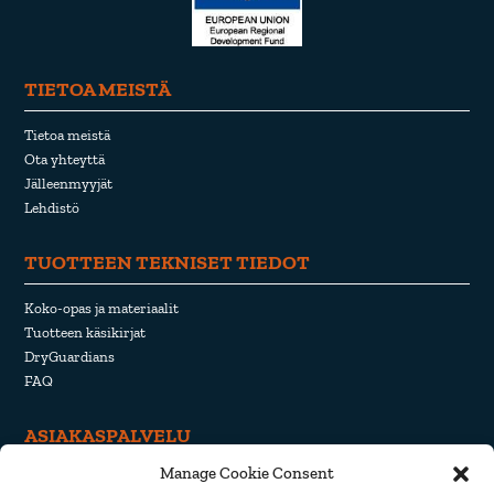
TIETOA MEISTÄ
Tietoa meistä
Ota yhteyttä
Jälleenmyyjät
Lehdistö
TUOTTEEN TEKNISET TIEDOT
Koko-opas ja materiaalit
Tuotteen käsikirjat
DryGuardians
FAQ
ASIAKASPALVELU
Manage Cookie Consent
Peruuttaminen ja palauttaminen