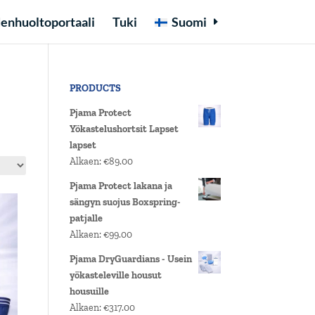
enhuoltoportaali
Tuki
Suomi
PRODUCTS
Pjama Protect
Yökastelushortsit Lapset
lapset
Alkaen:
€
89.00
Pjama Protect lakana ja
sängyn suojus Boxspring-
patjalle
Alkaen:
€
99.00
Pjama DryGuardians - Usein
yökasteleville housut
housuille
Alkaen:
€
317.00