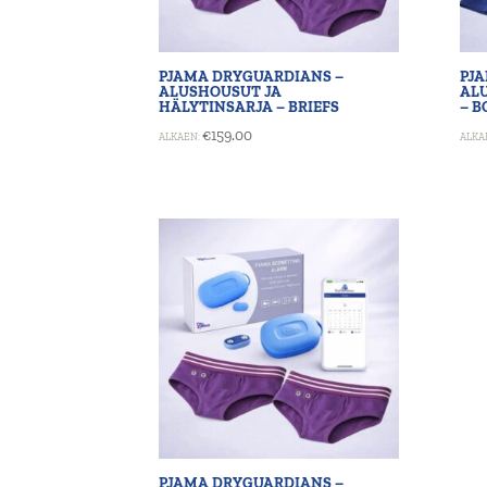
PJAMA DRYGUARDIANS –
PJ
ALUSHOUSUT JA
ALU
HÄLYTINSARJA – BRIEFS
– B
€
159.00
ALKAEN:
ALKA
PJAMA DRYGUARDIANS –