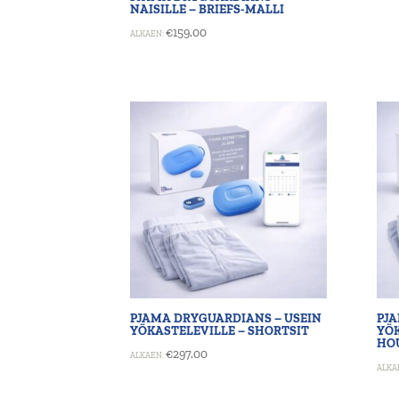
NAISILLE – BRIEFS-MALLI
€
159.00
ALKAEN:
PJAMA DRYGUARDIANS – USEIN
PJ
YÖKASTELEVILLE – SHORTSIT
YÖ
HO
€
297.00
ALKAEN:
ALKA