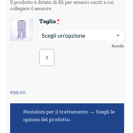
Il prodotto è dotato di fili per sensori cuciti a cui
collegare il sensore.
(per
Taglia
*
Pjama
DryGuardians
Abbigliamento
da
notte
Annulla
Pjama
per
bambini
DryGuardians
-
Abbigliamento
Pantaloni)
da
notte
per
€
99.00
bambini
-
Pantaloni
Pantaloni per il trattamento
→
Scegli le
quantità
opzioni del prodotto.