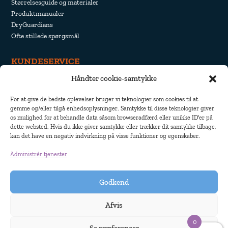
Størrelsesguide og materialer
Produktmanualer
DryGuardians
Ofte stillede spørgsmål
KUNDESERVICE
Håndter cookie-samtykke
Fortrydelse og returnering
Forsendelse og levering
For at give de bedste oplevelser bruger vi teknologier som cookies til at
Fortrolighedspolitik
gemme og/eller tilgå enhedsoplysninger. Samtykke til disse teknologier giver
Cookie-politik
os mulighed for at behandle data såsom browseradfærd eller unikke ID'er på
dette websted. Hvis du ikke giver samtykke eller trækker dit samtykke tilbage,
kan det have en negativ indvirkning på visse funktioner og egenskaber.
Administrér tjenester
Godkend
Afvis
0
Se præferencer