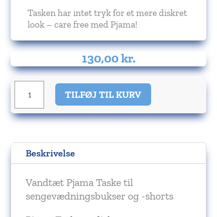
Tasken har intet tryk for et mere diskret
look – care free med Pjama!
130,00
kr.
Vandtæt
TILFØJ TIL KURV
Pjama
Taske
antal
Beskrivelse
Vandtæt Pjama Taske til
sengevædningsbukser og -shorts