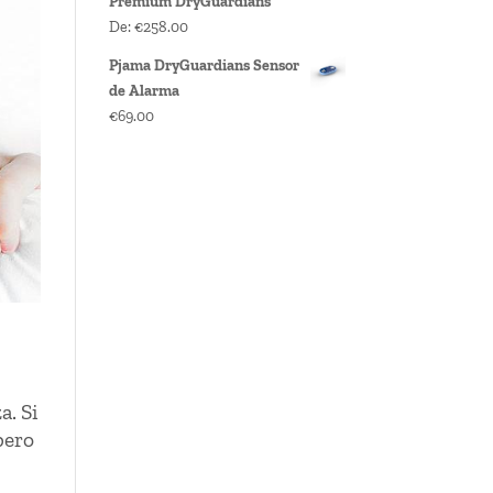
Premium DryGuardians
De:
€
258.00
Pjama DryGuardians Sensor
de Alarma
€
69.00
a. Si
pero