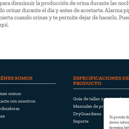
e para disminuir la producción de orina durante las noc
 orinar durante el día y antes de acostarte. Alarma pi
erta cuando orinas y te permite dejar de hacerlo. Pu
quí.
IÉNES SOMOS
ESPECIFICACIONES DE
PRODUCTO
énes somos
Guía de tallas y materiales
acte con nosotros
Manuales de productos
ribuidores
DryGuardians
nsa
To provide th
Soporte
device inform
browsing beh