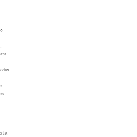
?
co
.
para
 vías
de
res
sta