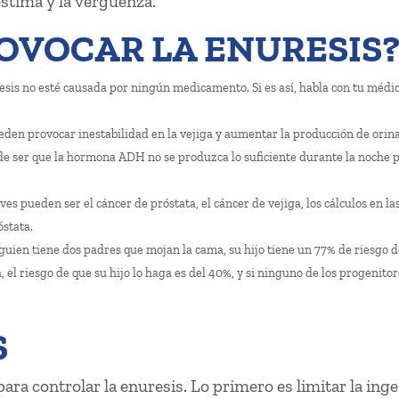
oestima y la vergüenza.
OVOCAR LA ENURESIS
sis no esté causada por ningún medicamento. Si es así, habla con tu médi
eden provocar inestabilidad en la vejiga y aumentar la producción de orina
de ser que la hormona ADH no se produzca lo suficiente durante la noche 
es pueden ser el cáncer de próstata, el cáncer de vejiga, los cálculos en las
óstata.
guien tiene dos padres que mojan la cama, su hijo tiene un 77% de riesgo 
, el riesgo de que su hijo lo haga es del 40%, y si ninguno de los progenito
S
ra controlar la enuresis. Lo primero es limitar la inge