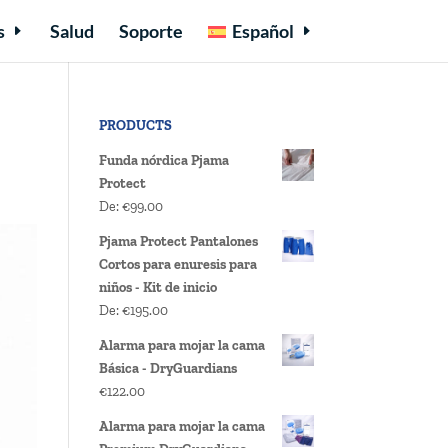
s
Salud
Soporte
Español
PRODUCTS
Funda nórdica Pjama
Protect
De:
€
99.00
Pjama Protect Pantalones
Cortos para enuresis para
niños - Kit de inicio
De:
€
195.00
Alarma para mojar la cama
Básica - DryGuardians
€
122.00
Alarma para mojar la cama