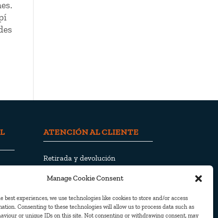
hes.
pí
edes
L
ATENCIÓN AL CLIENTE
Retirada y devolución
Envío y entrega
Manage Cookie Consent
Política de privacidad
Política de cookies
e best experiences, we use technologies like cookies to store and/or access
ation. Consenting to these technologies will allow us to process data such as
aviour or unique IDs on this site. Not consenting or withdrawing consent, may