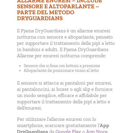
ALLARME ENURESI – INCLUDE
SENSORE E ALTOPARLANTE –
PARTE DEL METODO
DRYGUARDIANS
Il Pjama DryGuardians è un allarme enuresi
notturna con sensore e altoparlante, pensato
per supportare il trattamento della pipì a letto
in bambini e adulti. Il Pjama DryGuardians
Allarme per enuresi notturna comprende:
Sensore che si fissa con bottoni a pressione
Altoparlante da posizionare vicino al letto
Il sensore si attacca ai pantaloni per enuresi,
ai pantaloncini, ai boxer o agli slip e fornisce
un modo semplice, efficace e affidabile per
supportare il trattamento della pipì a letto e
dell’enuresi.
Per utilizzare l’allarme enuresi con lo
smartphone, scaricare gratuitamente l’
App
DryGuardians
da
Google Play
o
App Store
.